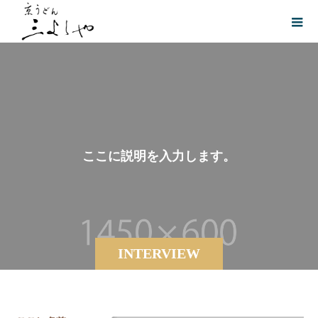
こ
こ
に
説
明
を
入
力
し
ま
す
。
INTERVIEW