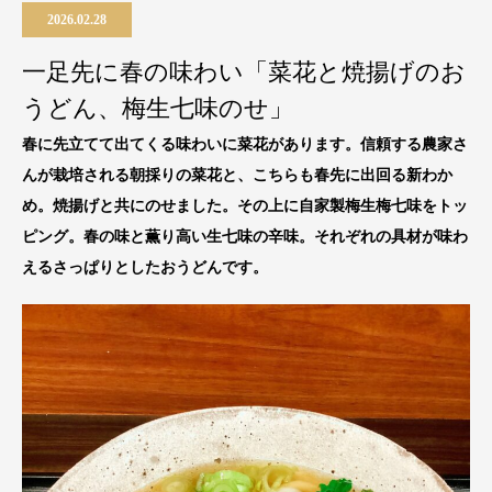
2026.02.28
一足先に春の味わい「菜花と焼揚げのお
うどん、梅生七味のせ」
春に先立てて出てくる味わいに菜花があります。信頼する農家さ
んが栽培される朝採りの菜花と、こちらも春先に出回る新わか
め。焼揚げと共にのせました。その上に自家製梅生梅七味をトッ
ピング。春の味と薫り高い生七味の辛味。それぞれの具材が味わ
えるさっぱりとしたおうどんです。