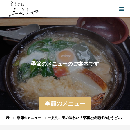
季
節
の
メ
ニ
ュ
ー
の
ご
案
内
で
す
。
季節のメニュー
季節のメニュー
一足先に春の味わい「菜花と焼揚げのおうどん、梅生七味のせ」